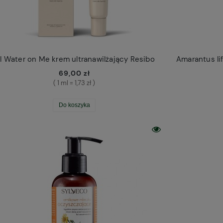
ll Water on Me krem ultranawilżający Resibo
69,00 zł
( 1 ml = 1,73 zł )
Do koszyka