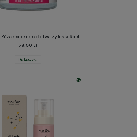
Róża mini krem do twarzy Iossi 15ml
58,00 zł
Odplamiacz do tkanin Nowa Kosmetyka
Leśny olejek do pielęgnacji brody Cztery 
30,00 zł
59,00 zł
Do koszyka
Do koszyka
Do koszyka