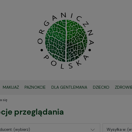
MAKIJAŻ
PAZNOKCIE
DLA GENTLEMANA
DZIECKO
ZDROWI
a się
OCHRONA SPF
cje przeglądania
ducent: (wybierz)
Wysyłka w: (w