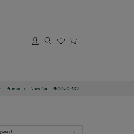
Zarejestruj się
Zaloguj się
E
Promocje
Nowości
PRODUCENCI
ybierz)