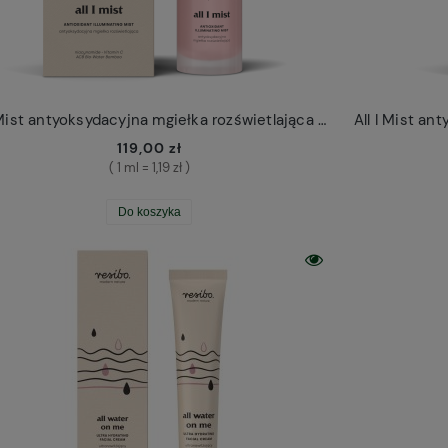
All I Mist antyoksydacyjna mgiełka rozświetlająca Resibo 100ml
119,00 zł
( 1 ml = 1,19 zł )
Do koszyka