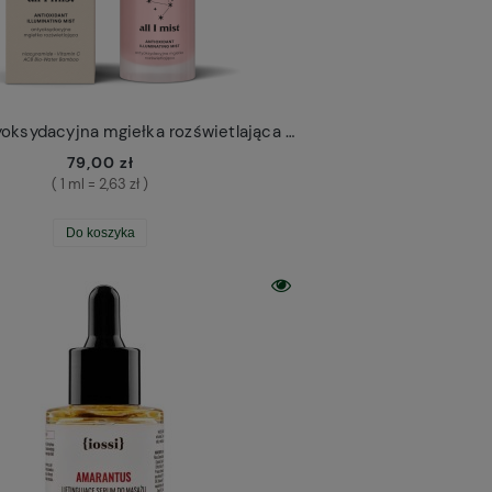
All I Mist antyoksydacyjna mgiełka rozświetlająca Resibo 30ml
79,00 zł
( 1 ml = 2,63 zł )
Do koszyka