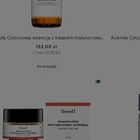
Acerola Cytrusowa esencja z kwasem hialuronowym Iossi 200ml
152,00 zł
( 1 ml = 0,76 zł )
Do koszyka