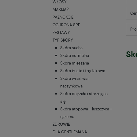
WŁOSY
MAKIJAŻ
Cen
PAZNOKCIE
OCHRONA SPF
Pro
ZESTAWY
TYP SKÓRY
Skóra sucha
Sk
Skóra normalna
Skóra mieszana
Skóra tłusta i trądzikowa
Skóra wrażliwa i
naczynkowa
Skóra dojrzała i starzejąca
się
Skóra atopowa - łuszczyca -
egzema
ZDROWIE
DLA GENTLEMANA