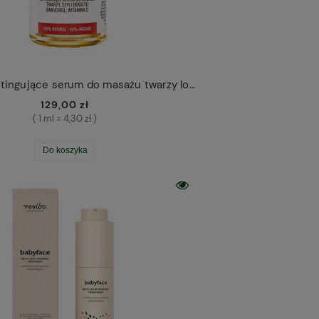
Amarantus liftingujące serum do masażu twarzy Iossi
129,00 zł
( 1 ml = 4,30 zł )
Do koszyka