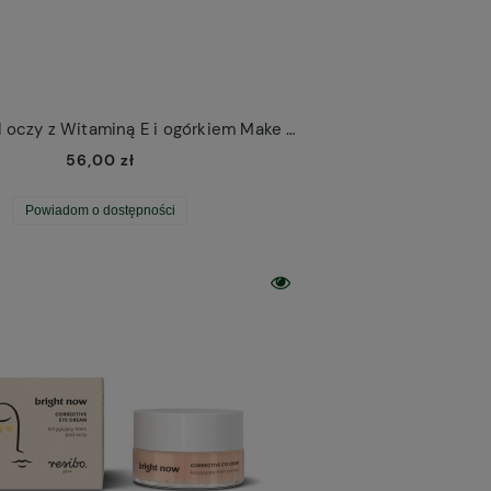
Bio Krem pod oczy z Witaminą E i ogórkiem Make Me Bio
56,00 zł
Powiadom o dostępności