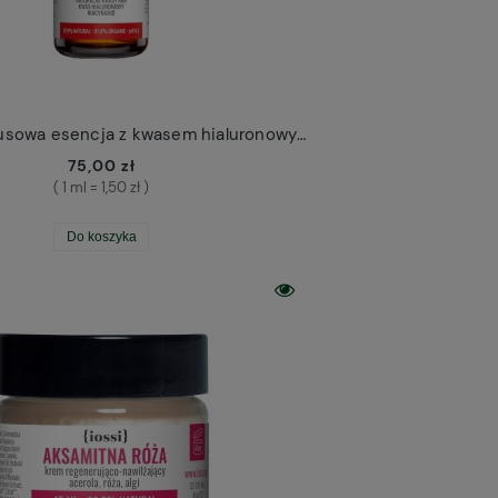
Acerola Cytrusowa esencja z kwasem hialuronowym Iossi mini 50ml
75,00 zł
( 1 ml = 1,50 zł )
Do koszyka