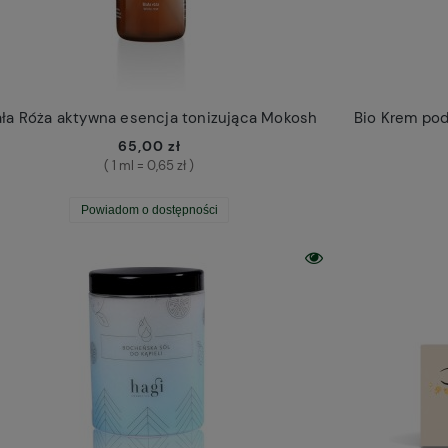
ała Róża aktywna esencja tonizująca Mokosh
65,00 zł
( 1 ml = 0,65 zł )
Powiadom o dostępności