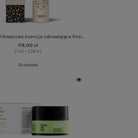
Babyface multikwasowa esencja odnawiająca Resibo
119,00 zł
( 1 ml = 2,38 zł )
Do koszyka