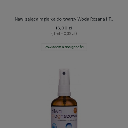
Nawilżająca mgiełka do twarzy Woda Różana i Traganek Polny Warkocz
16,00 zł
( 1 ml = 0,32 zł )
Powiadom o dostępności