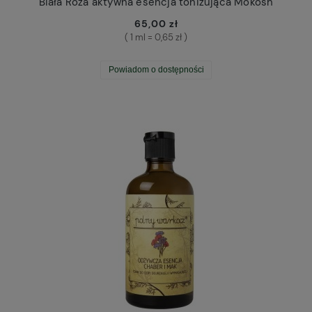
Biała Róża aktywna esencja tonizująca Mokosh
65,00 zł
( 1 ml = 0,65 zł )
Powiadom o dostępności