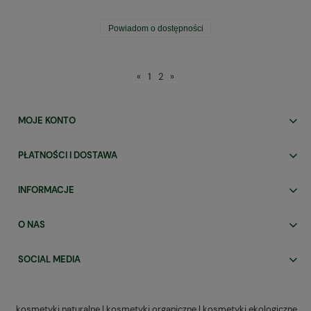
Powiadom o dostępności
«
1
2
»
MOJE KONTO
PŁATNOŚCI I DOSTAWA
INFORMACJE
O NAS
SOCIAL MEDIA
kosmetyki naturalne | kosmetyki organiczne | kosmetyki ekologiczne