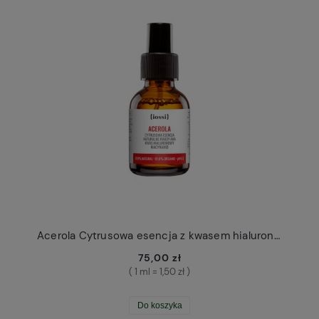
Acerola Cytrusowa esencja z kwasem hialuronowym Iossi mini 50ml
75,00 zł
( 1 ml = 1,50 zł )
Do koszyka