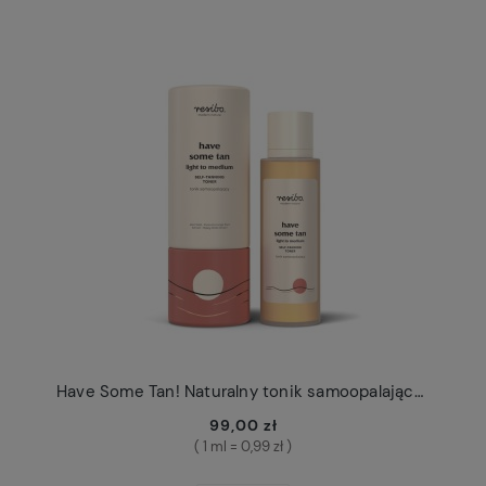
Have Some Tan! Naturalny tonik samoopalający Resibo light to medium
99,00 zł
( 1 ml = 0,99 zł )