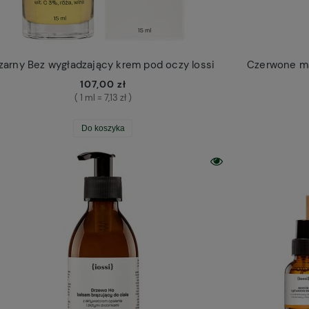
zarny Bez wygładzający krem pod oczy Iossi
Czerwone mal
107,00 zł
( 1 ml = 7,13 zł )
Do koszyka