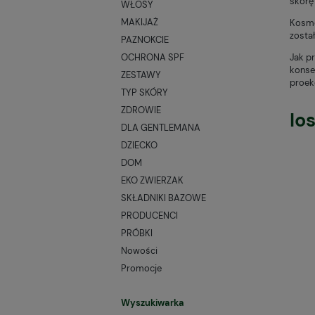
skórę 
WŁOSY
MAKIJAŻ
Kosme
zosta
PAZNOKCIE
OCHRONA SPF
Jak p
konse
ZESTAWY
proek
TYP SKÓRY
ZDROWIE
Ios
DLA GENTLEMANA
DZIECKO
DOM
EKO ZWIERZAK
SKŁADNIKI BAZOWE
PRODUCENCI
PRÓBKI
Nowości
Promocje
Wyszukiwarka