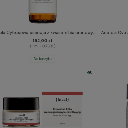
Acerola Cytrusowa esencja z kwasem hialuronowym Iossi 200ml
152,00 zł
( 1 ml = 0,76 zł )
Do koszyka
Mango Eye Lift superodżywczy krem pod oczy Resibo
Proszek do czyszczenia toalet Nowa Kosmetyka
79,00 zł
35,00 zł
Do koszyka
Do koszyka