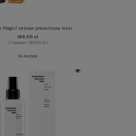
e Magic! zestaw prezentowy Iossi
189,00 zł
( 1 zestaw = 189,00 zł )
Do koszyka