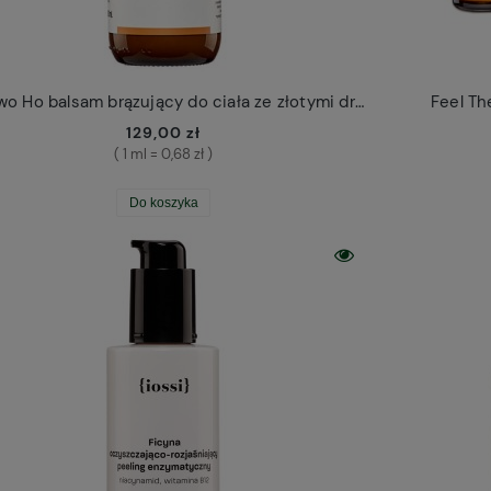
Drzewo Ho balsam brązujący do ciała ze złotymi drobinkami Iossi
Feel Th
129,00 zł
( 1 ml = 0,68 zł )
Do koszyka