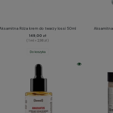
Aksamitna Róża krem do twarzy Iossi 50ml
Aksamitna 
149,00 zł
( 1 ml = 2,98 zł )
Do koszyka