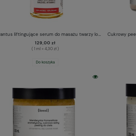
Amarantus liftingujące serum do masażu twarzy Iossi
129,00 zł
( 1 ml = 4,30 zł )
Do koszyka