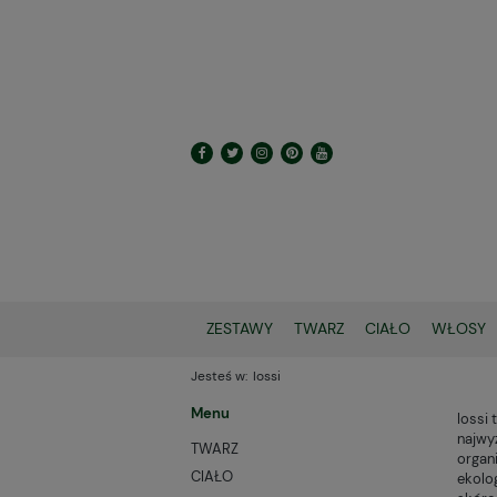
ZESTAWY
TWARZ
CIAŁO
WŁOSY
Jesteś w:
Iossi
Menu
Iossi
najwy
TWARZ
organ
CIAŁO
ekolo