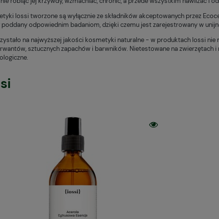
nie robiąc jej krzywdy, wzmacniać, chronić, a przede wszystkim nawilżać i o
tyki Iossi tworzone są wyłącznie ze składników akceptowanych przez Ecoc
ł poddany odpowiednim badaniom, dzięki czemu jest zarejestrowany w unijne
rzystało na najwyższej jakości kosmetyki naturalne - w produktach Iossi ni
rwantów, sztucznych zapachów i barwników. Nietestowane na zwierzętach i 
ologiczne.
si