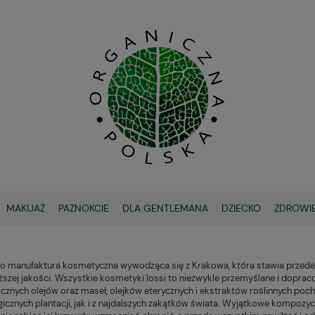
MAKIJAŻ
PAZNOKCIE
DLA GENTLEMANA
DZIECKO
ZDROWI
OCHRONA SPF
 to manufaktura kosmetyczna wywodząca się z Krakowa, która stawia przede
ższej jakości. Wszystkie kosmetyki Iossi to niezwykle przemyślane i dopraco
icznych olejów oraz maseł, olejków eterycznych i ekstraktów roślinnych poc
gicznych plantacji, jak i z najdalszych zakątków świata. Wyjątkowe kompozy