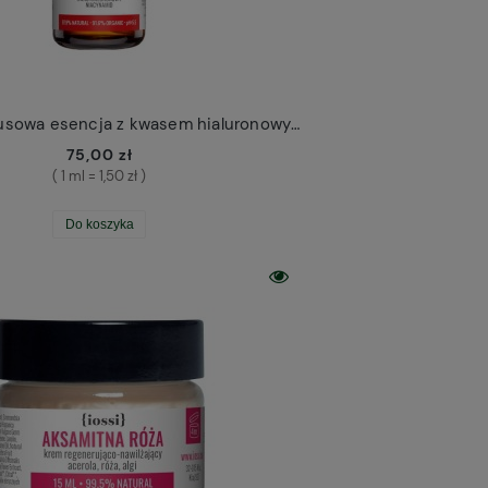
Acerola Cytrusowa esencja z kwasem hialuronowym Iossi mini 50ml
75,00 zł
( 1 ml = 1,50 zł )
Do koszyka
Odplamiacz do tkanin Nowa Kosmetyka
Leśny olejek do pielęgnacji brody Cztery 
30,00 zł
59,00 zł
Do koszyka
Do koszyka