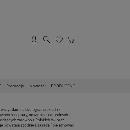
Zarejestruj się
Zaloguj się
E
Promocje
Nowości
PRODUCENCI
 wszystkim na ekologiczne składniki
wane receptury, powstają z naturalnych i
hodzących zarówno z Polskich łąk oraz
cje powstają zgodnie z zasadą: "pielęgnować