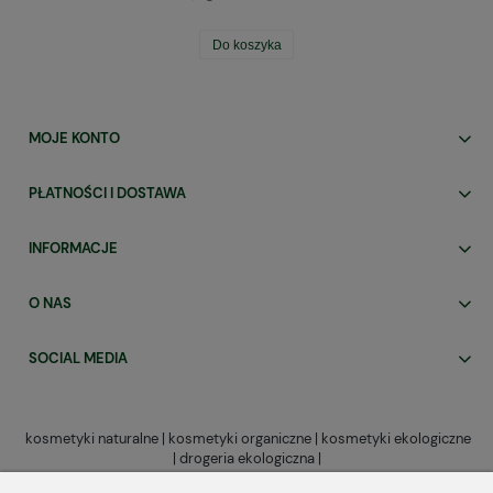
Do koszyka
MOJE KONTO
PŁATNOŚCI I DOSTAWA
INFORMACJE
O NAS
SOCIAL MEDIA
kosmetyki naturalne | kosmetyki organiczne | kosmetyki ekologiczne
| drogeria ekologiczna |
OrganicznaPolska.pl to
sklep internetowy z naturalnymi kosmetykami
do twarzy,