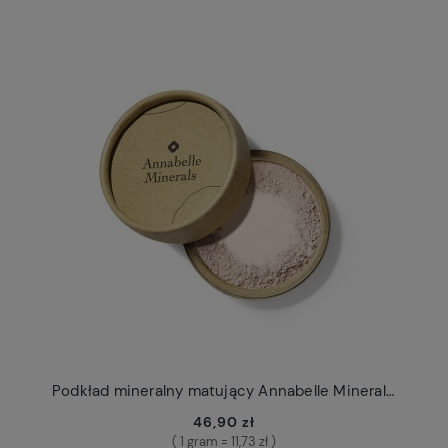
Podkład mineralny matujący Annabelle Minerals 4g refill
46,90 zł
( 1 gram = 11,73 zł )