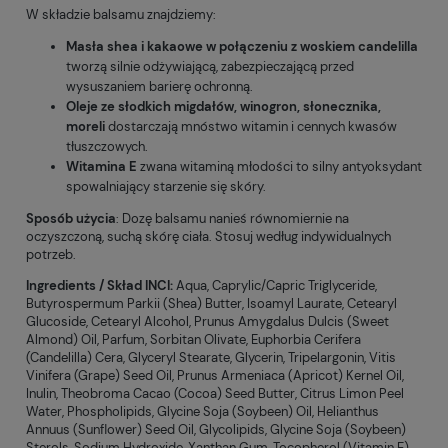
W składzie balsamu znajdziemy:
Masła shea i kakaowe w połączeniu z woskiem candelilla
tworzą silnie odżywiającą, zabezpieczającą przed
wysuszaniem barierę ochronną.
Oleje ze słodkich migdałów, winogron, słonecznika,
moreli
dostarczają mnóstwo witamin i cennych kwasów
tłuszczowych.
Witamina E
zwana witaminą młodości to silny antyoksydant
spowalniający starzenie się skóry.
Sposób użycia
: Dozę balsamu nanieś równomiernie na
oczyszczoną, suchą skórę ciała. Stosuj według indywidualnych
potrzeb.
Ingredients / Skład INCI:
Aqua, Caprylic/Capric Triglyceride,
Butyrospermum Parkii (Shea) Butter, Isoamyl Laurate, Cetearyl
Glucoside, Cetearyl Alcohol, Prunus Amygdalus Dulcis (Sweet
Almond) Oil, Parfum, Sorbitan Olivate, Euphorbia Cerifera
(Candelilla) Cera, Glyceryl Stearate, Glycerin, Tripelargonin, Vitis
Vinifera (Grape) Seed Oil, Prunus Armeniaca (Apricot) Kernel Oil,
Inulin, Theobroma Cacao (Cocoa) Seed Butter, Citrus Limon Peel
Water, Phospholipids, Glycine Soja (Soybeen) Oil, Helianthus
Annuus (Sunflower) Seed Oil, Glycolipids, Glycine Soja (Soybeen)
Sterols, Sodium Hydroxide, Xanthan Gum, Tocopherol (Vitamin E),