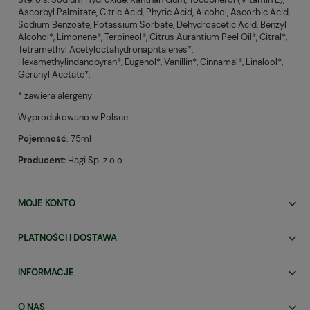
Ascorbyl Palmitate, Citric Acid, Phytic Acid, Alcohol, Ascorbic Acid,
Sodium Benzoate, Potassium Sorbate, Dehydroacetic Acid, Benzyl
Alcohol*, Limonene*, Terpineol*, Citrus Aurantium Peel Oil*, Citral*,
Tetramethyl Acetyloctahydronaphtalenes*,
Hexamethylindanopyran*, Eugenol*, Vanillin*, Cinnamal*, Linalool*,
Geranyl Acetate*.
* zawiera alergeny
Wyprodukowano w Polsce.
Pojemność
: 75ml
Producent:
Hagi Sp. z o.o.
MOJE KONTO
PŁATNOŚCI I DOSTAWA
INFORMACJE
O NAS