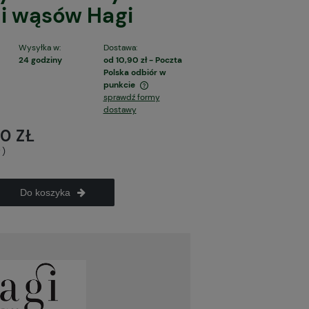
 i wąsów Hagi
Wysyłka w:
Dostawa:
24 godziny
od 10,90 zł
- Poczta
Polska odbiór w
punkcie
sprawdź formy
dostawy
 zawiera ewentualnych kosztów
i
0 ZŁ
ł
)
Do koszyka