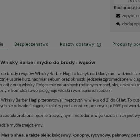
Kod produktu
zapytaj o
dodaj opi
is
Bezpieczeństwo
Koszty dostawy
Produkty po
Cena nie zawiera
 Whisky Barber mydło do brody i wąsów
kosztów płatnośc
 do brody i wąsów Whisky Barber Hagi to klasyk nad klasykami w dziedzinie
cznie usunie kurz, nadmiar sebum oraz okruszki jedzenia zgromadzone w ciąg
 ziół z nutą whisky. Połączenie naturalnych roślinnych maseł, olei, z ekstr
cznym kompleksowo pielęgnuje włoski i wzmacnia ich cebulki.
 Whisky Barber Hagi przetestowali mężczyźni w wieku od 21 do 61 lat. To du
ych nie odczuło ściągnięcia skóry pod zarostem po umyciu, a 95% potwierdzi
a została zrobiona ręcznie tradycyjnymi metodami, więc każda z nich jest wy
adzie mydła znajdziemy:
Masło shea, a także oleje: kokosowy, konopny, rycynowy, palmowy, peste