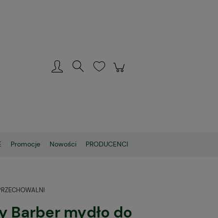
Zarejestruj się
Zaloguj się
E
Promocje
Nowości
PRODUCENCI
PRZECHOWALNI
y Barber mydło do