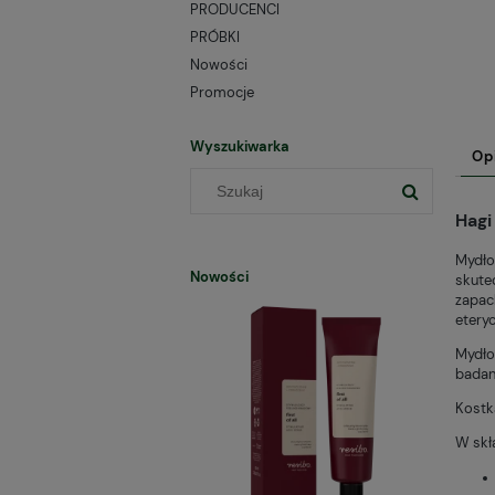
PRODUCENCI
PRÓBKI
Nowości
Promocje
Wyszukiwarka
Op
Hagi
Mydło
Nowości
skute
zapach
etery
Mydło
badan
Kostk
W skł