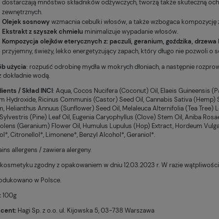
dostarczają mnóstwo składników odżywczych, tworzą także skuteczną o
zewnętrznych.
Olejek sosnowy
wzmacnia cebulki włosów, a także wzbogaca kompozycję
Mango Eye Lift superodżywczy krem pod oczy Resibo
Proszek do czyszczenia toalet Nowa Kosmetyka
Ekstrakt z szyszek chmielu
minimalizuje wypadanie włosów.
Kompozycja olejków eterycznych z: paczuli, geranium, goździka, drzew
79,00 zł
35,00 zł
przyjemny, świeży, lekko energetyzujący zapach, który długo nie pozwoli o 
Do koszyka
Do koszyka
b użycia
: rozpuść odrobinę mydła w mokrych dłoniach, a następnie rozpro
z dokładnie wodą.
ients / Skład INCI
: Aqua, Cocos Nucifera (Coconut) Oil, Elaeis Guineensis (Pa
m Hydroxide, Ricinus Communis (Castor) Seed Oil, Cannabis Sativa (Hemp) S
, Helianthus Annuus (Sunflower) Seed Oil, Melaleuca Alternifolia (Tea Tree) L
Sylvestris (Pine) Leaf Oil, Eugenia Caryophyllus (Clove) Stem Oil, Aniba Ro
olens (Geranium) Flower Oil, Humulus Lupulus (Hop) Extract, Hordeum Vulgare
l*, Citronellol*, Limonene*, Benzyl Alcohol*, Geraniol*.
ins allergens / zawiera alergeny.
 kosmetyku zgodny z opakowaniem w dniu 12.03.2023 r. W razie wątpliwości
dukowano w Polsce.
:
100g
cent:
Hagi Sp. z o.o. ul. Kijowska 5, 03-738 Warszawa