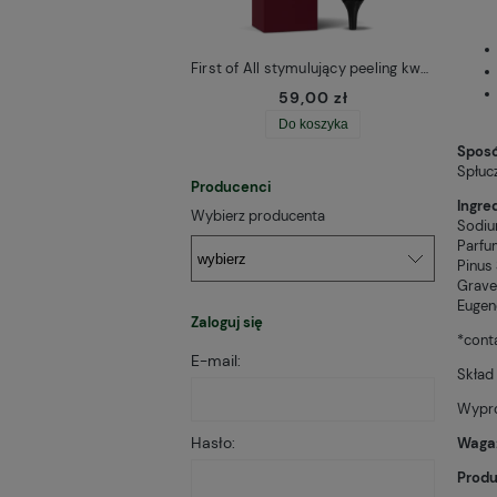
First of All stymulujący peeling kwasowy do skóry głowy Resibo
59,00 zł
Do koszyka
Sposó
Spłuc
Producenci
Ingred
Wybierz producenta
Sodiu
Parfum
Pinus 
Grave
Eugeno
Zaloguj się
*conta
E-mail:
Skład
Wypro
Hasło:
Waga
Produ