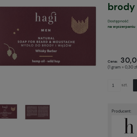
brody
Dostępność:
na wyczerpaniu
Cena nie
płatnośc
30,0
Cena:
(1
gram
=
0,30 z
szt.
Producent: