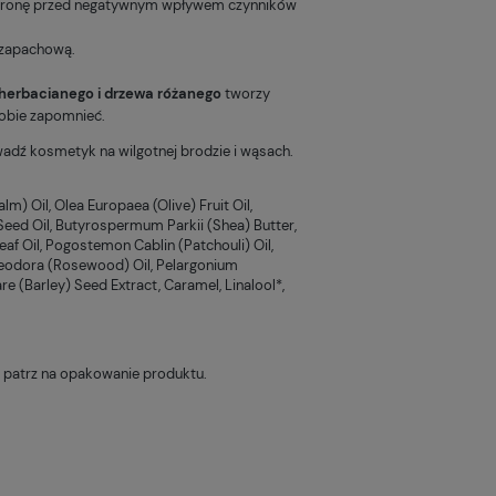
chronę przed negatywnym wpływem czynników
 zapachową.
Odplamiacz do tkanin Nowa Kosmetyka
Leśny olejek do pielęgnacji brody Cztery 
a herbacianego i drzewa różanego
tworzy
30,00 zł
59,00 zł
sobie zapomnieć.
Do koszyka
Do koszyka
wadź kosmetyk na wilgotnej brodzie i wąsach.
lm) Oil, Olea Europaea (Olive) Fruit Oil,
eed Oil, Butyrospermum Parkii (Shea) Butter,
eaf Oil, Pogostemon Cablin (Patchouli) Oil,
saeodora (Rosewood) Oil, Pelargonium
 (Barley) Seed Extract, Caramel, Linalool*,
 patrz na opakowanie produktu.