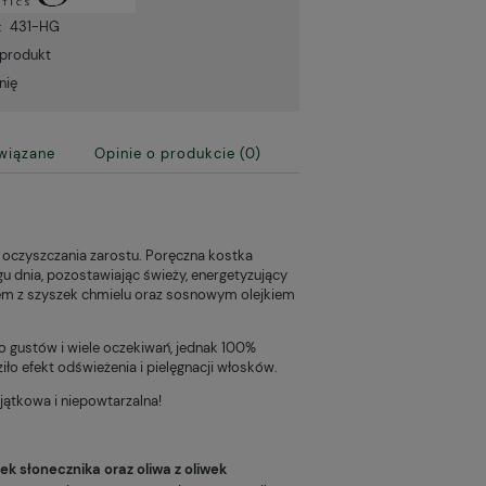
:
431-HG
 produkt
nię
wiązane
Opinie o produkcie (0)
 ewentualnych
i
 oczyszczania zarostu. Poręczna kostka
u dnia, pozostawiając świeży, energetyzujący
aktem z szyszek chmielu oraz sosnowym olejkiem
żo gustów i wiele oczekiwań, jednak 100%
ło efekt odświeżenia i pielęgnacji włosków.
jątkowa i niepowtarzalna!
k słonecznika oraz oliwa z oliwek