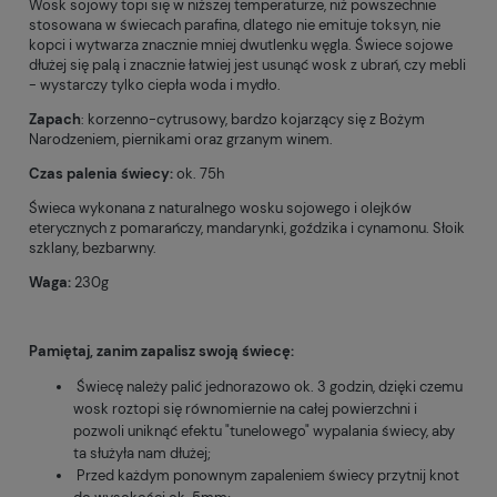
Wosk sojowy topi się w niższej temperaturze, niż powszechnie
stosowana w świecach parafina, dlatego nie emituje toksyn, nie
kopci i wytwarza znacznie mniej dwutlenku węgla. Świece sojowe
dłużej się palą i znacznie łatwiej jest usunąć wosk z ubrań, czy mebli
- wystarczy tylko ciepła woda i mydło.
Zapach
: korzenno-cytrusowy, bardzo kojarzący się z Bożym
Narodzeniem, piernikami oraz grzanym winem.
Czas palenia świecy:
ok. 75h
Świeca wykonana z naturalnego wosku sojowego i olejków
eterycznych z pomarańczy, mandarynki, goździka i cynamonu. Słoik
szklany, bezbarwny.
Waga:
230g
Pamiętaj, zanim zapalisz swoją świecę:
Świecę należy palić jednorazowo ok. 3 godzin, dzięki czemu
wosk roztopi się równomiernie na całej powierzchni i
pozwoli uniknąć efektu "tunelowego" wypalania świecy, aby
ta służyła nam dłużej;
Przed każdym ponownym zapaleniem świecy przytnij knot