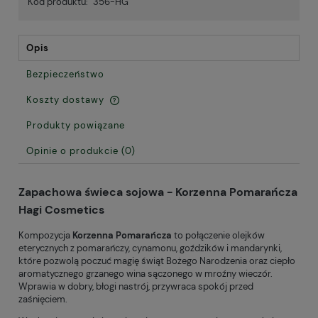
Kod produktu:
356-HG
Opis
Bezpieczeństwo
Koszty dostawy
Cena nie zawiera ewentualnych kosztów płatności
Produkty powiązane
Opinie o produkcie (0)
Zapachowa świeca sojowa - Korzenna Pomarańcza
Hagi Cosmetics
Kompozycja
Korzenna Pomarańcza
to połączenie olejków
eterycznych z pomarańczy, cynamonu, goździków i mandarynki,
które pozwolą poczuć magię świąt Bożego Narodzenia oraz ciepło
aromatycznego grzanego wina sączonego w mroźny wieczór.
Wprawia w dobry, błogi nastrój, przywraca spokój przed
zaśnięciem.