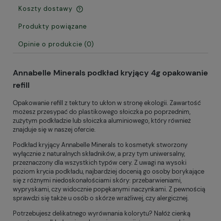
Koszty dostawy
Cena nie zawiera ewentualnych kosztów płatności
Produkty powiązane
Opinie o produkcie (0)
Annabelle Minerals podkład kryjący 4g opakowanie
refill
Opakowanie refill z tektury to ukłon w stronę ekologii. Zawartość
możesz przesypać do plastikowego słoiczka po poprzednim,
zużytym podkładzie lub słoiczka aluminiowego, który również
znajduje się w naszej ofercie.
Podkład kryjący Annabelle Minerals to kosmetyk stworzony
wyłącznie z naturalnych składników, a przy tym uniwersalny,
przeznaczony dla wszystkich typów cery. Z uwagi na wysoki
poziom krycia podkładu, najbardziej docenią go osoby borykające
się z różnymi niedoskonałościami skóry: przebarwieniami,
wypryskami, czy widocznie popękanymi naczynkami. Z pewnością
sprawdzi się także u osób o skórze wrażliwej, czy alergicznej.
Potrzebujesz delikatnego wyrównania kolorytu? Nałóż cienką