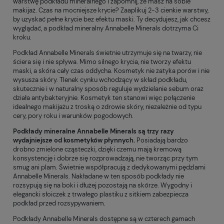
warstwę podkładu mineralnego i zapomnij, że masz na sobie
makijaż. Czas na mocniejsze krycie? Zaaplikuj 2-3 cienkie warstwy,
by uzyskać pełne krycie bez efektu maski. Ty decydujesz, jak chcesz
wyglądać, a podkład mineralny Annabelle Minerals dotrzyma Ci
kroku.
Podkład Annabelle Minerals świetnie utrzymuje się na twarzy, nie
ściera się i nie spływa. Mimo silnego krycia, nie tworzy efektu
maski, a skóra cały czas oddycha. Kosmetyk nie zatyka porów i nie
wysusza skóry. Tlenek cynku wchodzący w skład podkładu,
skutecznie i w naturalny sposób reguluje wydzielanie sebum oraz
działa antybakteryjnie. Kosmetyk ten stanowi więc połączenie
idealnego makijażu z troską o zdrowie skóry, niezależnie od typu
cery, pory roku i warunków pogodowych.
Podkłady mineralne Annabelle Minerals są trzy razy
wydajniejsze od kosmetyków płynnych.
Posiadają bardzo
drobno zmielone cząsteczki, dzięki czemu mają kremową
konsystencję i dobrze się rozprowadzają, nie tworząc przy tym
smug ani plam. Świetnie współpracują z dedykowanymi pędzlami
Annabelle Minerals. Nakładane w ten sposób podkłady nie
rozsypują się na boki i dłużej pozostają na skórze. Wygodny i
elegancki słoiczek z trwałego plastiku z sitkiem zabezpiecza
podkład przed rozsypywaniem.
Podkłady Annabelle Minerals dostępne są w czterech gamach