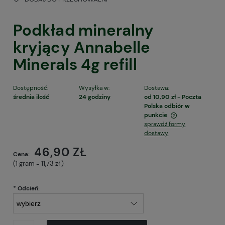
Podkład mineralny
kryjący Annabelle
Minerals 4g refill
Dostępność:
Wysyłka w:
Dostawa:
średnia ilość
24 godziny
od 10,90 zł
- Poczta
Polska odbiór w
punkcie
sprawdź formy
Cena nie zawiera ewentualnych kosztów płatności
dostawy
46,90 ZŁ
Cena:
(1
gram
=
11,73 zł
)
*
Odcień: