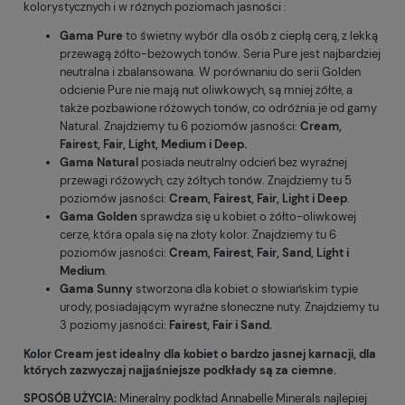
kolorystycznych i w różnych poziomach jasności :
Gama Pure
to świetny wybór dla osób z ciepłą cerą, z lekką
przewagą żółto-beżowych tonów. Seria Pure jest najbardziej
neutralna i zbalansowana. W porównaniu do serii Golden
odcienie Pure nie mają nut oliwkowych, są mniej żółte, a
także pozbawione różowych tonów, co odróżnia je od gamy
Natural. Znajdziemy tu 6 poziomów jasności:
Cream,
Fairest, Fair, Light, Medium i Deep.
Gama Natural
posiada neutralny odcień bez wyraźnej
przewagi różowych, czy żółtych tonów. Znajdziemy tu 5
poziomów jasności:
Cream, Fairest, Fair, Light i Deep
.
Gama Golden
sprawdza się u kobiet o żółto-oliwkowej
cerze, która opala się na złoty kolor. Znajdziemy tu 6
poziomów jasności:
Cream, Fairest, Fair, Sand, Light i
Medium
.
Gama Sunny
stworzona dla kobiet o słowiańskim typie
urody, posiadającym wyraźne słoneczne nuty. Znajdziemy tu
3 poziomy jasności:
Fairest, Fair i Sand.
Kolor
Cream
jest
idealny dla kobiet o bardzo jasnej karnacji, dla
których zazwyczaj najjaśniejsze podkłady są za ciemne.
SPOSÓB UŻYCIA:
Mineralny podkład Annabelle Minerals najlepiej