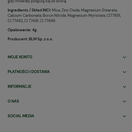
gdy minerały połączą się ze skórą.
Ingredients / Skład INCI:
Mica, Zinc Oxide, Magnesium Stearate,
Calcium Carbonate, Boron Nitride, Magnesium Myristate, CI77891,
CI 77492, CI 77491, CI 77499.
Opakowanie: 4g.
Producent: BLM Sp. z o.o.
MOJE KONTO
PŁATNOŚCI I DOSTAWA
INFORMACJE
O NAS
SOCIAL MEDIA