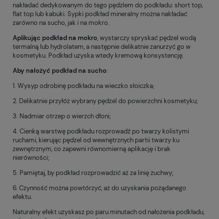
nakładać dedykowanym do tego pędzlem do podkładu: short top,
flat top lub kabuki. Sypki podkład mineralny można nakładać
zarówno na sucho, jak i na mokro.
Aplikując podkład na mokro
, wystarczy spryskać pędzel wodą
termalną lub hydrolatem, a następnie delikatnie zanurzyć go w
kosmetyku. Podkład uzyska wtedy kremową konsystencję.
Aby nałożyć podkład na sucho
:
1. Wysyp odrobinę podkładu na wieczko słoiczka;
2. Delikatnie przyłóż wybrany pędzel do powierzchni kosmetyku;
3. Nadmiar otrzep o wierzch dłoni;
4. Cienką warstwę podkładu rozprowadź po twarzy kolistymi
ruchami, kierując pędzel od wewnętrznych partii twarzy ku
zewnętrznym, co zapewni równomierną aplikację i brak
nierówności;
5. Pamiętaj, by podkład rozprowadzić aż za linię żuchwy;
6. Czynność można powtórzyć, aż do uzyskania pożądanego
efektu.
Naturalny efekt uzyskasz po paru minutach od nałożenia podkładu,