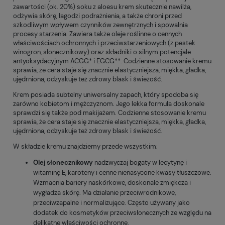
zawartości (ok. 20%) soku z aloesu krem skutecznie nawilża,
odżywia skórę, łagodzi podrażnienia, a także chroni przed
szkodliwym wpływem czynników zewnętrznych i spowalnia
procesy starzenia. Zawiera także oleje roślinne o cennych
właściwościach ochronnych i przeciwstarzeniowych (z pestek
winogron, słonecznikowy) oraz składniki o silnym potencjale
antyoksydacyjnym ACGG* i EGCG**. Codzienne stosowanie kremu
sprawia, że cera staje się znacznie elastyczniejsza, miękka, gładka,
ujędrniona, odzyskuje też zdrowy blask i świeżość.
Krem posiada subtelny uniwersalny zapach, który spodoba się
zarówno kobietom i mężczyznom. Jego lekka formuła doskonale
sprawdzi się także pod makijażem. Codzienne stosowanie kremu
sprawia, że cera staje się znacznie elastyczniejsza, miękka, gładka,
ujędrniona, odzyskuje też zdrowy blask i świeżość.
W składzie kremu znajdziemy przede wszystkim:
Olej słonecznikowy
nadzwyczaj bogaty w lecytynę i
witaminę E, karoteny i cenne nienasycone kwasy tłuszczowe.
Wzmacnia bariery naskórkowe, doskonale zmiękcza i
wygładza skórę. Ma działanie przeciwrodnikowe,
przeciwzapalne i normalizujące. Często używany jako
dodatek do kosmetyków przeciwsłonecznych ze względu na
delikatne właściwości ochronne.