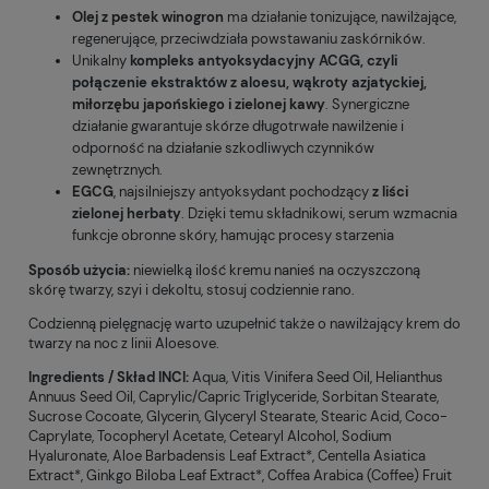
Olej z pestek winogron
ma działanie tonizujące, nawilżające,
regenerujące, przeciwdziała powstawaniu zaskórników.
Unikalny
kompleks antyoksydacyjny ACGG, czyli
połączenie ekstraktów z aloesu, wąkroty azjatyckiej,
miłorzębu japońskiego i zielonej kawy
. Synergiczne
działanie gwarantuje skórze długotrwałe nawilżenie i
odporność na działanie szkodliwych czynników
zewnętrznych.
EGCG
, najsilniejszy antyoksydant pochodzący
z liści
zielonej herbaty
. Dzięki temu składnikowi, serum wzmacnia
funkcje obronne skóry, hamując procesy starzenia
Sposób użycia:
niewielką ilość kremu nanieś na oczyszczoną
skórę twarzy, szyi i dekoltu, stosuj codziennie rano.
Codzienną pielęgnację warto uzupełnić także o nawilżający krem do
twarzy na noc z linii Aloesove.
Ingredients / Skład INCI:
Aqua, Vitis Vinifera Seed Oil, Helianthus
Annuus Seed Oil, Caprylic/Capric Triglyceride, Sorbitan Stearate,
Sucrose Cocoate, Glycerin, Glyceryl Stearate, Stearic Acid, Coco-
Caprylate, Tocopheryl Acetate, Cetearyl Alcohol, Sodium
Hyaluronate, Aloe Barbadensis Leaf Extract*, Centella Asiatica
Extract*, Ginkgo Biloba Leaf Extract*, Coffea Arabica (Coffee) Fruit