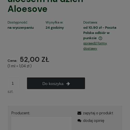
Aloesove
Dostępność:
Wysyłka w:
Dostawa:
na wyczerpaniu
24 godziny
od 10,90 zł
- Poczta
Polska odbiór w
punkcie
sprawdź formy
Cena nie zawiera ewentualnych kosztów płatności
dostawy
52,00 ZŁ
Cena:
(1
ml
=
1,04 zł
)
Do koszyka
szt.
Producent:
zapytaj o produkt
dodaj opinię