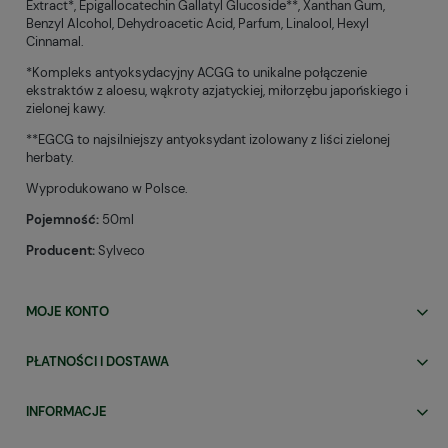
Extract*, Epigallocatechin Gallatyl Glucoside**, Xanthan Gum,
Benzyl Alcohol, Dehydroacetic Acid, Parfum, Linalool, Hexyl
Cinnamal.
*Kompleks antyoksydacyjny ACGG to unikalne połączenie
ekstraktów z aloesu, wąkroty azjatyckiej, miłorzębu japońskiego i
zielonej kawy.
**EGCG to najsilniejszy antyoksydant izolowany z liści zielonej
herbaty.
Wyprodukowano w Polsce.
Pojemność:
50ml
Producent:
Sylveco
MOJE KONTO
PŁATNOŚCI I DOSTAWA
INFORMACJE