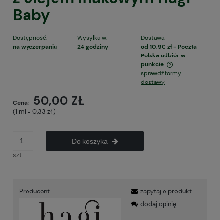
Baby
Dostępność:
Wysyłka w:
Dostawa:
na wyczerpaniu
24 godziny
od 10,90 zł
- Poczta
Polska odbiór w
punkcie
sprawdź formy
Cena nie zawiera ewentualnych kosztów płatności
dostawy
50,00 ZŁ
Cena:
(1
ml
=
0,33 zł
)
Do koszyka
szt.
Producent:
zapytaj o produkt
dodaj opinię