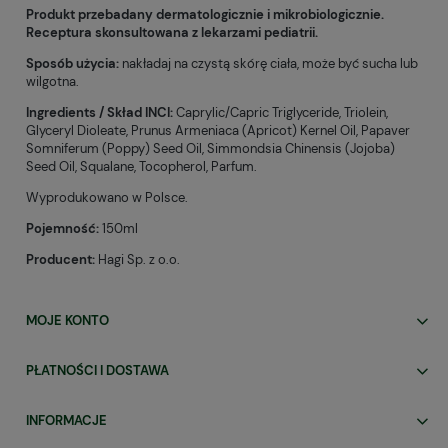
Produkt przebadany dermatologicznie i mikrobiologicznie.
Receptura skonsultowana z lekarzami pediatrii.
Sposób użycia:
nakładaj na czystą skórę ciała, może być sucha lub
wilgotna.
Ingredients / Skład INCI:
Caprylic/Capric Triglyceride, Triolein,
Glyceryl Dioleate, Prunus Armeniaca (Apricot) Kernel Oil, Papaver
Somniferum (Poppy) Seed Oil, Simmondsia Chinensis (Jojoba)
Seed Oil, Squalane, Tocopherol, Parfum.
Wyprodukowano w Polsce.
Pojemność:
150ml
Producent:
Hagi Sp. z o.o.
MOJE KONTO
PŁATNOŚCI I DOSTAWA
INFORMACJE