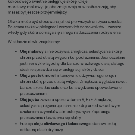
kokosowego świetnie pielęgnuje skórę. Oleje
morelowy, makowy i jojoba zmiękczają oraz natłuszczają, aby
masaż był jeszcze przyjemniejszy.
Oliwka może być stosowana już od pierwszych dni życia dziecka.
Polecana także w pielęgnacji wszystkich domowników - zawsze
wtedy, gdy skóra domaga się silnego natłuszczenia i odżywienia.
W składzie oliwki znajdziemy:
Olej makowy
silnie odżywia, zmiękcza, uelastycznia skórę,
chroni przed utratą wilgoci i koi podrażnienia. Jednocześnie
jest niezwykle łagodny dla bardzo wrażliwego ciała, dlatego
idealnie sprawdza się w pielęgnacji skóry dzieci.
Olej z pestek moreli
intensywnie odżywia, regeneruje i
chroni skórę przed utratą wilgoci. Zmiękcza, wygładza nawet
bardzo szorstkie ciało oraz koi swędzenie spowodowane
przesuszeniem.
Olej jojoba
zawiera sporo witamin A, E i F. Zmiękcza,
uelastycznia, regeneruje i chroni skórę przed szkodliwym
działaniem czynników atmosferycznych. Zapobiega
przesuszaniu i łuszczeniu się skóry.
Frakcja
oleju oliwkowego i kokosowego
stanowi lekką,
delikatną dla skóry bazę.