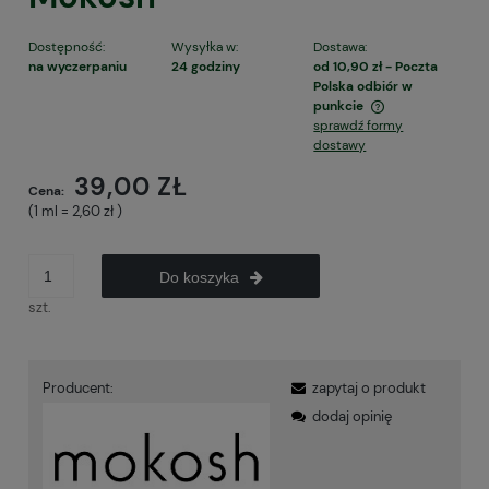
Dostępność:
Wysyłka w:
Dostawa:
na wyczerpaniu
24 godziny
od 10,90 zł
- Poczta
Polska odbiór w
punkcie
sprawdź formy
Cena nie zawiera ewentualnych kosztów płatności
dostawy
39,00 ZŁ
Cena:
(1
ml
=
2,60 zł
)
Do koszyka
szt.
Producent:
zapytaj o produkt
dodaj opinię