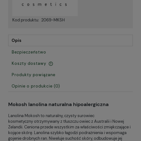
Kod produktu:
2069-MKSH
Opis
Bezpieczeństwo
Koszty dostawy
Cena nie zawiera ewentualnych kosztów płatności
Produkty powiązane
Opinie o produkcie (0)
Mokosh lanolina naturalna hipoalergiczna
Lanolina Mokosh to naturalny, czysty surowiec
kosmetyczny otrzymywany z tłuszczu owiec z Australii i Nowej
Zelandii. Ceniona przede wszystkim za właściwości zmiękczające i
kojące skórę. Lanolina szybko łagodzi podrażnienia i wspomaga
gojenie drobnych ran. Niweluje suchość skóry, odbudowuje jej