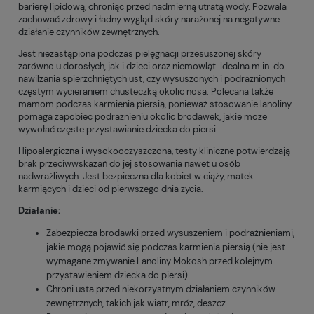
barierę lipidową, chroniąc przed nadmierną utratą wody. Pozwala
zachować zdrowy i ładny wygląd skóry narażonej na negatywne
działanie czynników zewnętrznych.
Jest niezastąpiona podczas pielęgnacji przesuszonej skóry
zarówno u dorosłych, jak i dzieci oraz niemowląt. Idealna m.in. do
nawilżania spierzchniętych ust, czy wysuszonych i podrażnionych
częstym wycieraniem chusteczką okolic nosa. Polecana także
mamom podczas karmienia piersią, ponieważ stosowanie lanoliny
pomaga zapobiec podrażnieniu okolic brodawek, jakie może
wywołać częste przystawianie dziecka do piersi.
Hipoalergiczna i wysokooczyszczona, testy kliniczne potwierdzają
brak przeciwwskazań do jej stosowania nawet u osób
nadwrażliwych. Jest bezpieczna dla kobiet w ciąży, matek
karmiących i dzieci od pierwszego dnia życia.
Działanie:
Zabezpiecza brodawki przed wysuszeniem i podrażnieniami,
jakie mogą pojawić się podczas karmienia piersią (nie jest
wymagane zmywanie Lanoliny Mokosh przed kolejnym
przystawieniem dziecka do piersi).
Chroni usta przed niekorzystnym działaniem czynników
zewnętrznych, takich jak wiatr, mróz, deszcz.