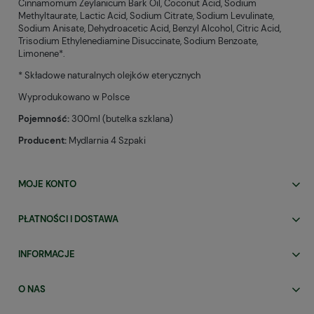
Cinnamomum Zeylanicum Bark Oil, Coconut Acid, Sodium
Methyltaurate, Lactic Acid, Sodium Citrate, Sodium Levulinate,
Sodium Anisate, Dehydroacetic Acid, Benzyl Alcohol, Citric Acid,
Trisodium Ethylenediamine Disuccinate, Sodium Benzoate,
Limonene*.
* Składowe naturalnych olejków eterycznych
Wyprodukowano w Polsce
Pojemność:
300ml (butelka szklana)
Producent:
Mydlarnia 4 Szpaki
MOJE KONTO
PŁATNOŚCI I DOSTAWA
INFORMACJE
O NAS