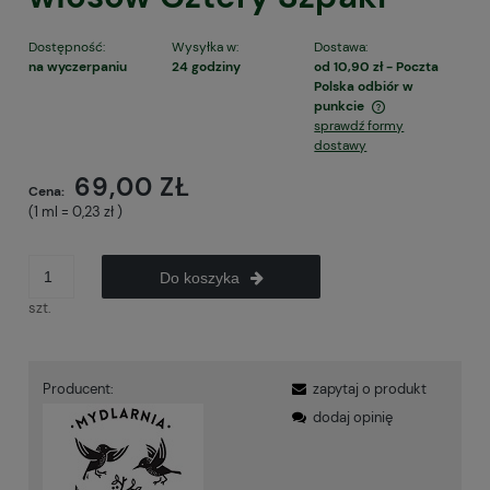
Dostępność:
Wysyłka w:
Dostawa:
na wyczerpaniu
24 godziny
od 10,90 zł
- Poczta
Polska odbiór w
punkcie
sprawdź formy
Cena nie zawiera ewentualnych kosztów płatności
dostawy
69,00 ZŁ
Cena:
(1
ml
=
0,23 zł
)
Do koszyka
szt.
Producent:
zapytaj o produkt
dodaj opinię