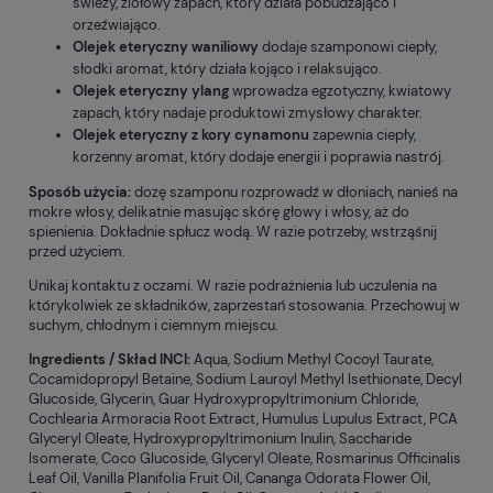
świeży, ziołowy zapach, który działa pobudzająco i
orzeźwiająco.
Olejek eteryczny waniliowy
dodaje szamponowi ciepły,
słodki aromat, który działa kojąco i relaksująco.
Olejek eteryczny ylang
wprowadza egzotyczny, kwiatowy
zapach, który nadaje produktowi zmysłowy charakter.
Olejek eteryczny z kory cynamonu
zapewnia ciepły,
korzenny aromat, który dodaje energii i poprawia nastrój.
Sposób użycia:
dozę szamponu rozprowadź w dłoniach, nanieś na
mokre włosy, delikatnie masując skórę głowy i włosy, aż do
spienienia. Dokładnie spłucz wodą. W razie potrzeby, wstrząśnij
przed użyciem.
Unikaj kontaktu z oczami. W razie podrażnienia lub uczulenia na
którykolwiek ze składników, zaprzestań stosowania. Przechowuj w
suchym, chłodnym i ciemnym miejscu.
Ingredients / Skład INCI:
Aqua, Sodium Methyl Cocoyl Taurate,
Cocamidopropyl Betaine, Sodium Lauroyl Methyl Isethionate, Decyl
Glucoside, Glycerin, Guar Hydroxypropyltrimonium Chloride,
Cochlearia Armoracia Root Extract, Humulus Lupulus Extract, PCA
Glyceryl Oleate, Hydroxypropyltrimonium Inulin, Saccharide
Isomerate, Coco Glucoside, Glyceryl Oleate, Rosmarinus Officinalis
Leaf Oil, Vanilla Planifolia Fruit Oil, Cananga Odorata Flower Oil,