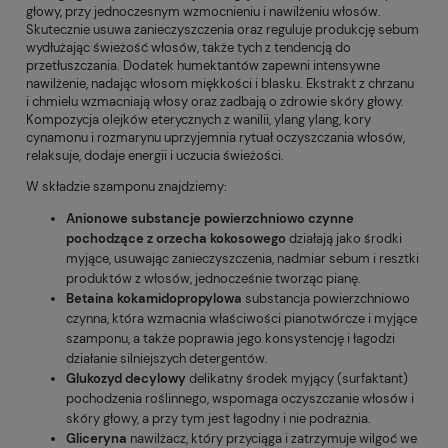
głowy, przy jednoczesnym wzmocnieniu i nawilżeniu włosów.
Skutecznie usuwa zanieczyszczenia oraz reguluje produkcję sebum
wydłużając świeżość włosów, także tych z tendencją do
przetłuszczania. Dodatek humektantów zapewni intensywne
nawilżenie, nadając włosom miękkości i blasku. Ekstrakt z chrzanu
i chmielu wzmacniają włosy oraz zadbają o zdrowie skóry głowy.
Kompozycja olejków eterycznych z wanilii, ylang ylang, kory
cynamonu i rozmarynu uprzyjemnia rytuał oczyszczania włosów,
relaksuje, dodaje energii i uczucia świeżości.
W składzie szamponu znajdziemy:
Anionowe substancje powierzchniowo czynne
pochodzące z orzecha kokosowego
działają jako środki
myjące, usuwając zanieczyszczenia, nadmiar sebum i resztki
produktów z włosów, jednocześnie tworząc pianę.
Betaina kokamidopropylowa
substancja powierzchniowo
czynna, która wzmacnia właściwości pianotwórcze i myjące
szamponu, a także poprawia jego konsystencję i łagodzi
działanie silniejszych detergentów.
Glukozyd decylowy
delikatny środek myjący (surfaktant)
pochodzenia roślinnego, wspomaga oczyszczanie włosów i
skóry głowy, a przy tym jest łagodny i nie podrażnia.
Gliceryna
nawilżacz, który przyciąga i zatrzymuje wilgoć we