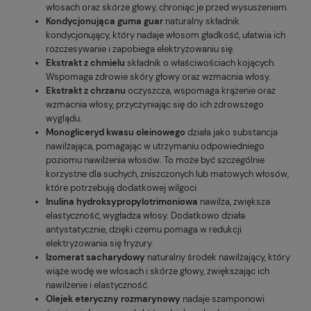
włosach oraz skórze głowy, chroniąc je przed wysuszeniem.
Kondycjonująca guma guar
naturalny składnik
kondycjonujący, który nadaje włosom gładkość, ułatwia ich
rozczesywanie i zapobiega elektryzowaniu się.
Ekstrakt z chmielu
składnik o właściwościach kojących.
Wspomaga zdrowie skóry głowy oraz wzmacnia włosy.
Ekstrakt z chrzanu
oczyszcza, wspomaga krążenie oraz
wzmacnia włosy, przyczyniając się do ich zdrowszego
wyglądu.
Monogliceryd kwasu oleinowego
działa jako substancja
nawilżająca, pomagając w utrzymaniu odpowiedniego
poziomu nawilżenia włosów. To może być szczególnie
korzystne dla suchych, zniszczonych lub matowych włosów,
które potrzebują dodatkowej wilgoci.
Inulina hydroksypropylotrimoniowa
nawilża, zwiększa
elastyczność, wygładza włosy. Dodatkowo działa
antystatycznie, dzięki czemu pomaga w redukcji
elektryzowania się fryzury.
Izomerat sacharydowy
naturalny środek nawilżający, który
wiąże wodę we włosach i skórze głowy, zwiększając ich
nawilżenie i elastyczność.
Olejek eteryczny rozmarynowy
nadaje szamponowi