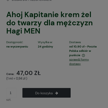
Ahoj Kapitanie krem żel
do twarzy dla mężczyzn
Hagi MEN
Dostępność:
Wysyłka w:
Dostawa:
na wyczerpaniu
24 godziny
od 10,90 zł
- Poczta
Polska odbiór w
punkcie
sprawdź formy
Cena nie zawiera ewentualnych kosztów płatności
dostawy
47,00 ZŁ
Cena:
(1
ml
=
0,94 zł
)
Do koszyka
szt.