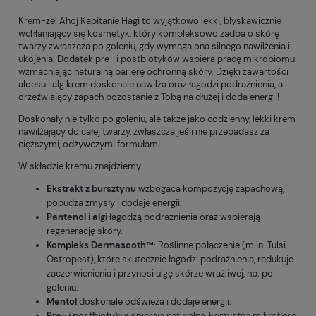
Krem-żel Ahoj Kapitanie Hagi to wyjątkowo lekki, błyskawicznie
wchłaniający się kosmetyk, który kompleksowo zadba o skórę
twarzy zwłaszcza po goleniu, gdy wymaga ona silnego nawilżenia i
ukojenia. Dodatek pre- i postbiotyków
wspiera pracę mikrobiomu
wzmacniając
naturalną barierę ochronną skóry. Dzięki zawartości
aloesu i alg krem doskonale nawilża oraz łagodzi podrażnienia, a
orzeźwiający zapach pozostanie z Tobą na dłużej i doda energii!
Doskonały nie tylko po goleniu, ale także jako codzienny, lekki krem
nawilżający do całej twarzy, zwłaszcza jeśli nie przepadasz za
cięższymi, odżywczymi formułami.
W składzie kremu znajdziemy:
Ekstrakt z bursztynu
wzbogaca kompozycję zapachową,
pobudza zmysły i dodaje energii.
Pantenol i algi
łagodzą podrażnienia oraz wspierają
regenerację skóry.
Kompleks Dermasooth™
: Roślinne połączenie (m.in. Tulsi,
Ostropest), które skutecznie łagodzi podrażnienia, redukuje
zaczerwienienia i przynosi ulgę skórze wrażliwej, np. po
goleniu.
Mentol
doskonale odświeża i dodaje energii.
Pre- i postbiotyki
wspierają naturalną, korzystną mikroflorę