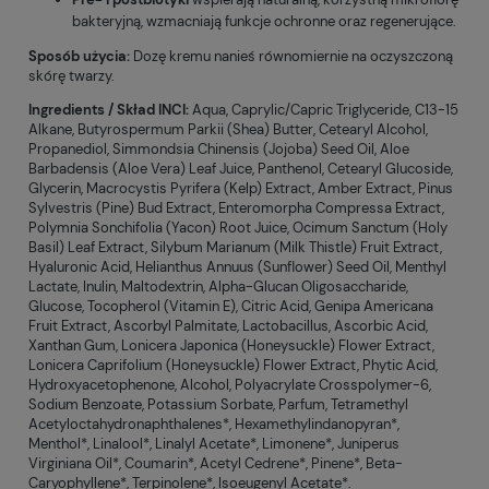
bakteryjną, wzmacniają funkcje ochronne oraz regenerujące.
Sposób użycia:
Dozę kremu nanieś równomiernie na oczyszczoną
skórę twarzy.
Ingredients / Skład INCI:
Aqua, Caprylic/Capric Triglyceride, C13-15
Alkane, Butyrospermum Parkii (Shea) Butter, Cetearyl Alcohol,
Propanediol, Simmondsia Chinensis (Jojoba) Seed Oil, Aloe
Barbadensis (Aloe Vera) Leaf Juice, Panthenol, Cetearyl Glucoside,
Glycerin, Macrocystis Pyrifera (Kelp) Extract, Amber Extract, Pinus
Sylvestris (Pine) Bud Extract, Enteromorpha Compressa Extract,
Polymnia Sonchifolia (Yacon) Root Juice, Ocimum Sanctum (Holy
Basil) Leaf Extract, Silybum Marianum (Milk Thistle) Fruit Extract,
Hyaluronic Acid, Helianthus Annuus (Sunflower) Seed Oil, Menthyl
Lactate, Inulin, Maltodextrin, Alpha-Glucan Oligosaccharide,
Glucose, Tocopherol (Vitamin E), Citric Acid, Genipa Americana
Fruit Extract, Ascorbyl Palmitate, Lactobacillus, Ascorbic Acid,
Xanthan Gum, Lonicera Japonica (Honeysuckle) Flower Extract,
Lonicera Caprifolium (Honeysuckle) Flower Extract, Phytic Acid,
Hydroxyacetophenone, Alcohol, Polyacrylate Crosspolymer-6,
Sodium Benzoate, Potassium Sorbate, Parfum, Tetramethyl
Acetyloctahydronaphthalenes*, Hexamethylindanopyran*,
Menthol*, Linalool*, Linalyl Acetate*, Limonene*, Juniperus
Virginiana Oil*, Coumarin*, Acetyl Cedrene*, Pinene*, Beta-
Caryophyllene*, Terpinolene*, Isoeugenyl Acetate*.