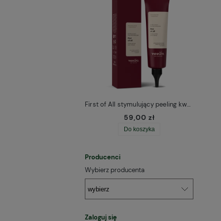
First of All stymulujący peeling kwasowy do skóry głowy Resibo
59,00 zł
Do koszyka
Producenci
Wybierz producenta
Zaloguj się