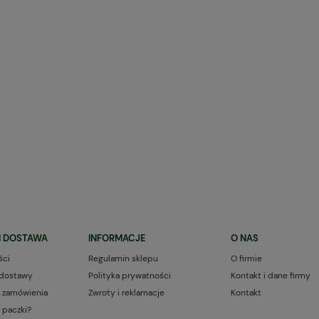
I DOSTAWA
INFORMACJE
O NAS
ści
Regulamin sklepu
O firmie
 dostawy
Polityka prywatności
Kontakt i dane firmy
ji zamówienia
Zwroty i reklamacje
Kontakt
 paczki?