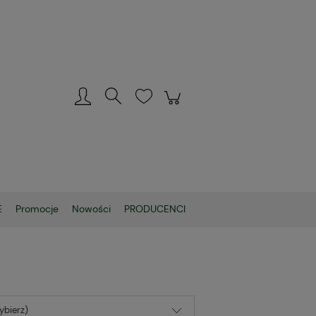
Zarejestruj się
Zaloguj się
E
Promocje
Nowości
PRODUCENCI
ybierz)