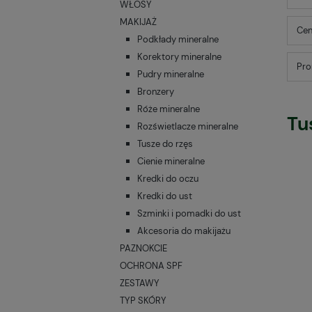
WŁOSY
MAKIJAŻ
Cen
Podkłady mineralne
Korektory mineralne
Pro
Pudry mineralne
Bronzery
Róże mineralne
Tu
Rozświetlacze mineralne
Tusze do rzęs
Cienie mineralne
Kredki do oczu
Kredki do ust
Szminki i pomadki do ust
Akcesoria do makijażu
PAZNOKCIE
OCHRONA SPF
ZESTAWY
TYP SKÓRY