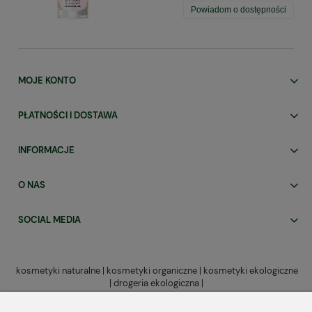
Powiadom o dostępności
MOJE KONTO
PŁATNOŚCI I DOSTAWA
INFORMACJE
O NAS
SOCIAL MEDIA
kosmetyki naturalne | kosmetyki organiczne | kosmetyki ekologiczne
| drogeria ekologiczna |
OrganicznaPolska.pl to
sklep internetowy z naturalnymi kosmetykami
do twarzy,
ciała i włosów. Tutaj każdy znajdzie coś dla siebie niezależnie od wieku, czy typu cery.